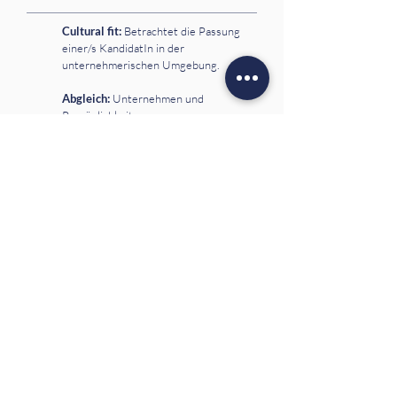
Cultural fit:
Betrachtet die Passung
einer/s KandidatIn in der
unternehmerischen Umgebung.
Abgleich:
Unternehmen und
Persönlichkeit
Aufgaben fit​:
Hierbei geht es um die
spezifische Passung zwischen den
Anforderungen einer Aufgabe in
Abgleich mit Fähigkeiten und
Potenzialen der/s KandidatIn.
Abgleich:
Rolle und Profil
Praxisbeispiel
Der Recruiting as a service Ansatz
der WAfM Diagnostik