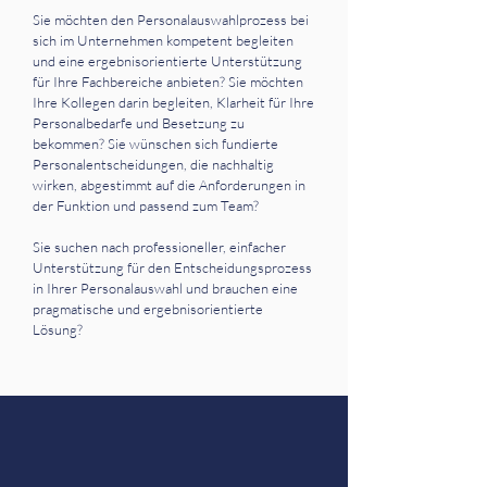
Sie möchten den Personalauswahlprozess bei
sich im Unternehmen kompetent begleiten
und eine ergebnisorientierte Unterstützung
für Ihre Fachbereiche anbieten? Sie möchten
Ihre Kollegen darin begleiten, Klarheit für Ihre
Personalbedarfe und Besetzung zu
bekommen? Sie wünschen sich fundierte
Personalentscheidungen, die nachhaltig
wirken, abgestimmt auf die Anforderungen in
der Funktion und passend zum Team?
Sie suchen nach professioneller, einfacher
Unterstützung für den Entscheidungsprozess
in Ihrer Personalauswahl und brauchen eine
pragmatische und ergebnisorientierte
Lösung?