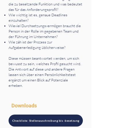
die zu besetzende Funktion und was bedeutet
das für das Anforderungsprofil?
Wie wichtig ist es, genaue Deadlines
einzuhalten?
Wieviel Durchsetzungsvermögen braucht die
Person in der Rolle im gegebenen Team und
der Führung im Unternehmen?
Wie zäh ist der Prozess zur
Aufgabenerledigung üblicherweise?
Diese müssen beantwortet werden, um sich
bewusst zu sein, welches Profil gesucht wird.
Die Antwort auf diese und andere Fragen
lassen sich über einen Persönlichkeitstest
ergänzt um einen Blick auf Potenziale
erheben.
Downloads
Checkliste: Stellenauschreibung bis -besetzung