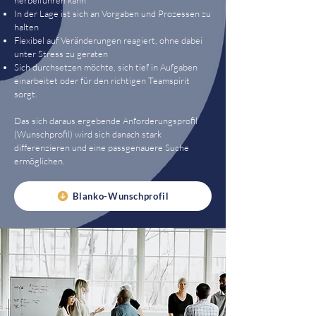
herbeiführen kann
In der Lage ist sich an Vorgaben und Prozessen zu
halten
Flexibel auf Veränderungen reagiert, ohne dabei
unter Stress zu geraten
Sich durchsetzen möchte, sich tief in Aufgaben
einarbeitet oder für den richtigen Teamspirit
sorgt.
Das sich daraus ergebende Anforderungsprofil
(Wunschprofil) wird sich danach stark
differenzieren und eine passgenauere Suche
ermöglichen.
Blanko-Wunschprofil