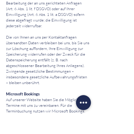
Bearbeitung der an uns gerichteten Anfragen
(Art. 6 Abs. 1 lit. f DSGVO) oder auf Ihrer
Einwilligung (Art. 6 Abs. 1 lit. a DSGVO) sofern
diese abgefragt wurde; die Einwilligung ist
jederzeit widerrufbar.
Die von Ihnen an uns per Kontaktanfragen
übersandten Daten verbleiben bei uns, bis Sie uns
zur Löschung auffordern, Ihre Einwilligung zur
Speicherung widerrufen oder der Zweck für die
Datenspeicherung entfällt (z. B. nach
abgeschlossener Bearbeitung Ihres Anliegens).
Zwingende gesetzliche Bestimmungen –
insbesondere gesetzliche Aufbewahrungsfristen
– bleiben unberührt.
Microsoft Bookings
Auf unserer Website haben Sie die Möglichkeit,
Termine mit uns zu vereinbaren. Für die
Terminbuchung nutzen wir Microsoft Bookings.
Anbieter ist die Microsoft Ireland Operations
Limited, One Microsoft Place, South County
Business Park, Leopardstown, Dublin 18, Irland,
https://learn.microsoft.com/de-de/microsoft-