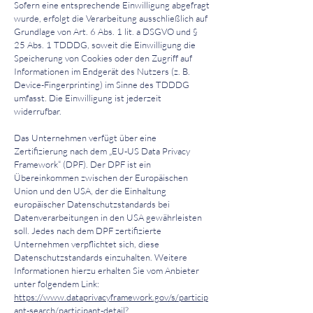
Sofern eine entsprechende Einwilligung abgefragt
wurde, erfolgt die Verarbeitung ausschließlich auf
Grundlage von Art. 6 Abs. 1 lit. a DSGVO und §
25 Abs. 1 TDDDG, soweit die Einwilligung die
Speicherung von Cookies oder den Zugriff auf
Informationen im Endgerät des Nutzers (z. B.
Device-Fingerprinting) im Sinne des TDDDG
umfasst. Die Einwilligung ist jederzeit
widerrufbar.
Das Unternehmen verfügt über eine
Zertifizierung nach dem „EU-US Data Privacy
Framework“ (DPF). Der DPF ist ein
Übereinkommen zwischen der Europäischen
Union und den USA, der die Einhaltung
europäischer Datenschutzstandards bei
Datenverarbeitungen in den USA gewährleisten
soll. Jedes nach dem DPF zertifizierte
Unternehmen verpflichtet sich, diese
Datenschutzstandards einzuhalten. Weitere
Informationen hierzu erhalten Sie vom Anbieter
unter folgendem Link:
https://www.dataprivacyframework.gov/s/particip
ant-search/participant-detail?