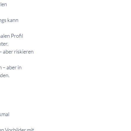
len 
ngs kann 
len Profil 
ter.
– aber riskieren 
– aber in 
rden.
kmal 
n Vorbilder mit 