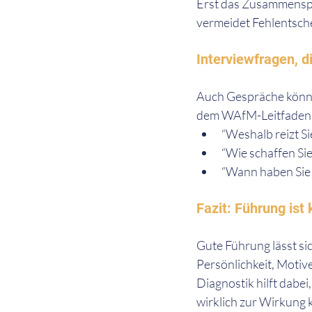
Erst das Zusammenspie
vermeidet Fehlentsch
Interviewfragen, di
Auch Gespräche können
dem WAfM-Leitfaden
“Weshalb reizt S
“Wie schaffen Sie
“Wann haben Sie z
Fazit: Führung ist
Gute Führung lässt si
Persönlichkeit, Motiv
Diagnostik hilft dabe
wirklich zur Wirkung