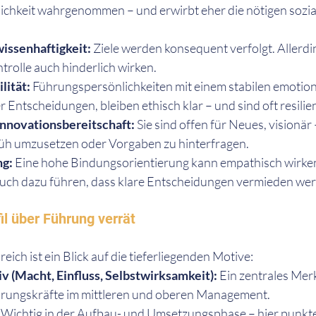
chkeit wahrgenommen – und erwirbt eher die nötigen sozia
issenhaftigkeit:
 Ziele werden konsequent verfolgt. Allerdi
trolle auch hinderlich wirken.
lität: 
Führungspersönlichkeiten mit einem stabilen emotiona
r Entscheidungen, bleiben ethisch klar – und sind oft resilien
 Innovationsbereitschaft:
 Sie sind offen für Neues, visionär 
rüh umzusetzen oder Vorgaben zu hinterfragen.
g: 
Eine hohe Bindungsorientierung kann empathisch wirken 
uch dazu führen, dass klare Entscheidungen vermieden we
l über Führung verrät
ich ist ein Blick auf die tieferliegenden Motive:
 (Macht, Einfluss, Selbstwirksamkeit):
 Ein zentrales Mer
hrungskräfte im mittleren und oberen Management.
 
Wichtig in der Aufbau- und Umsetzungsphase – hier punkte