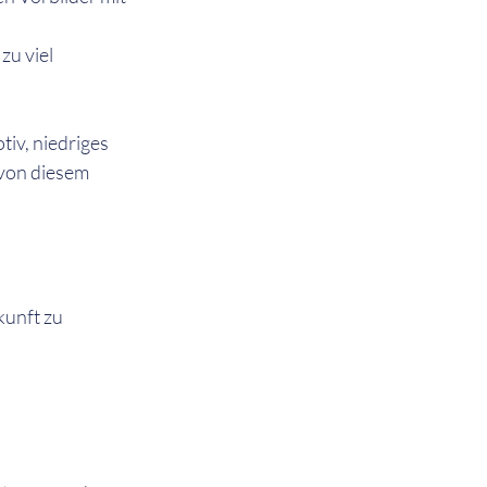
u viel 
iv, niedriges 
 von diesem 
kunft zu 