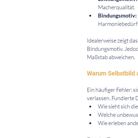
Macherqualität.
Bindungsmotiv: 
Harmoniebedürfn
Idealerweise zeigt das
Bindungsmotiv. Jedoch
Maßstab abweichen.
Warum Selbstbild al
Ein häufiger Fehler: s
verlassen. Fundierte D
Wie sieht sich di
Welche unbewuss
Wie erleben ande