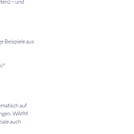
tenz – und 
e Beispiele aus 
n?”
ematisch auf 
dungen. WAfM 
iale auch 