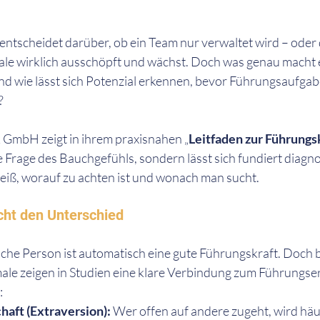
entscheidet darüber, ob ein Team nur verwaltet wird – oder 
le wirklich ausschöpft und wächst. Doch was genau macht e
d wie lässt sich Potenzial erkennen, bevor Führungsaufgab
?
GmbH zeigt in ihrem praxisnahen „
Leitfaden zur Führung
 Frage des Bauchgefühls, sondern lässt sich fundiert diagno
eiß, worauf zu achten ist und wonach man sucht.
cht den Unterschied
sche Person ist automatisch eine gute Führungskraft. Doch 
le zeigen in Studien eine klare Verbindung zum Führungser
:
aft (Extraversion): 
Wer offen auf andere zugeht, wird häuf