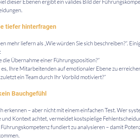
l dieser Ebenen ergibt ein valides Bild der Führungskompe
eidungen.
e tiefer hinterfragen
 mehr liefern als „Wie würden Sie sich beschreiben?“. Einig
:
ie die Übernahme einer Führungsposition?”
 es, Ihre Mitarbeitenden auf emotionaler Ebene zu erreiche
uletzt ein Team durch Ihr Vorbild motiviert?”
 kein Bauchgefühl
ch erkennen – aber nicht mit einem einfachen Test. Wer syst
e und Kontext achtet, vermeidet kostspielige Fehlentschei
i, Führungskompetenz fundiert zu analysieren – damit Potenz
 kommen.