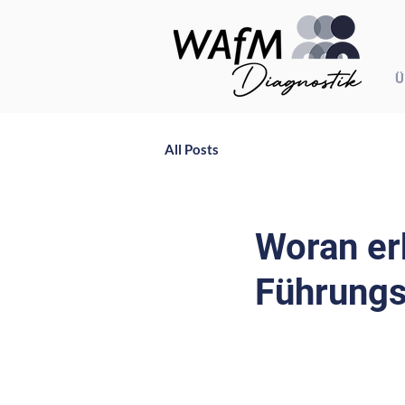
Ü
All Posts
Woran er
Führung