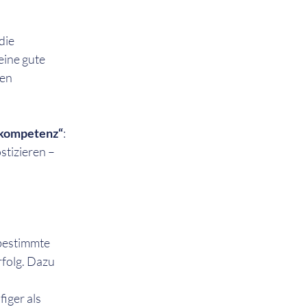
die 
ine gute 
en 
skompetenz“
: 
stizieren –
bestimmte 
folg. Dazu 
iger als 