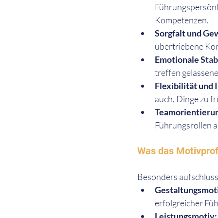
Führungspersönli
Kompetenzen.
Sorgfalt und Gew
übertriebene Kon
Emotionale Stabi
treffen gelassene
Flexibilität und
auch, Dinge zu f
Teamorientierun
Führungsrollen a
Was das Motivprofi
Besonders aufschlussre
Gestaltungsmotiv
erfolgreicher Fü
Leistungsmotiv: